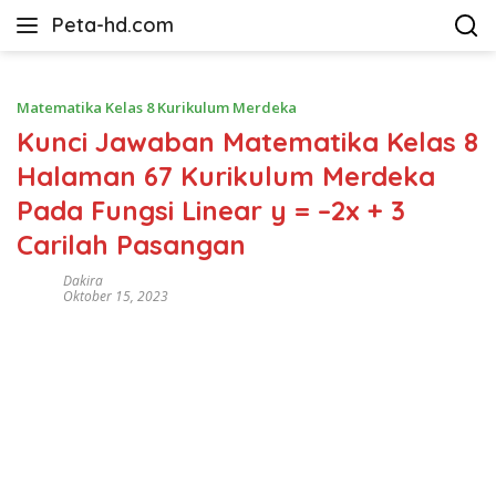
Langsung
Peta-hd.com
ke
Kumpulan
konten
Gambar
Peta
Matematika Kelas 8 Kurikulum Merdeka
HD
Kunci Jawaban Matematika Kelas 8
Halaman 67 Kurikulum Merdeka
Pada Fungsi Linear y = –2x + 3
Carilah Pasangan
Dakira
Oktober 15, 2023