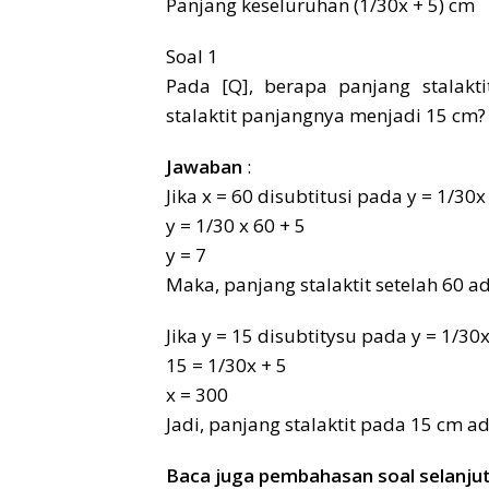
Panjang keseluruhan (1/30x + 5) cm
Soal 1
Pada [Q], berapa panjang stalakt
stalaktit panjangnya menjadi 15 cm?
Jawaban
:
Jika x = 60 disubtitusi pada y = 1/30
y = 1/30 x 60 + 5
y = 7
Maka, panjang stalaktit setelah 60 a
Jika y = 15 disubtitysu pada y = 1/30
15 = 1/30x + 5
x = 300
Jadi, panjang stalaktit pada 15 cm ad
Baca juga pembahasan soal selanju