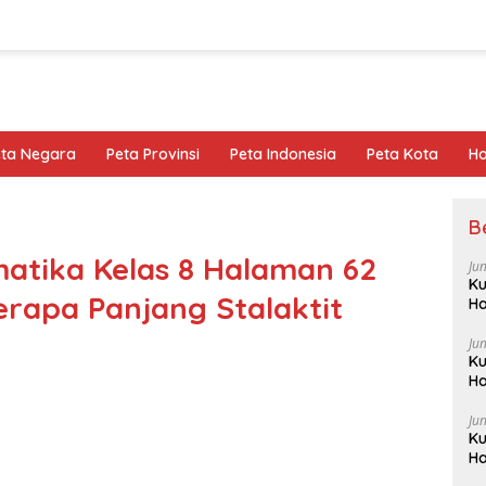
eta Negara
Peta Provinsi
Peta Indonesia
Peta Kota
Ho
B
atika Kelas 8 Halaman 62
Ju
Ku
rapa Panjang Stalaktit
Ha
Ju
Ku
Ha
Ju
Ku
Ha