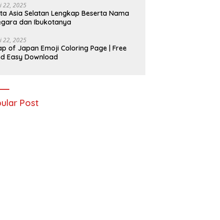
i 22, 2025
ta Asia Selatan Lengkap Beserta Nama
gara dan Ibukotanya
i 22, 2025
p of Japan Emoji Coloring Page | Free
nd Easy Download
ular Post