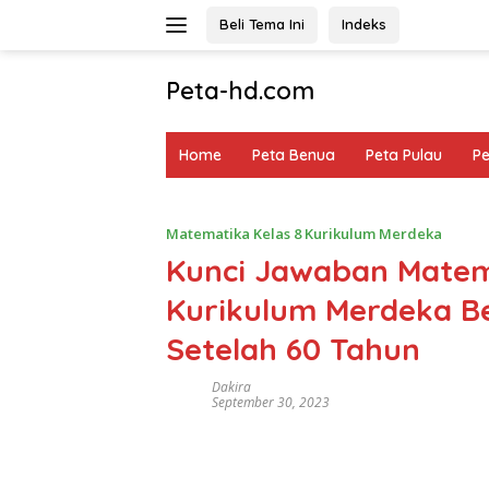
Langsung
Beli Tema Ini
Indeks
ke
konten
Peta-hd.com
Kumpulan
Gambar
Home
Peta Benua
Peta Pulau
P
Peta
HD
Matematika Kelas 8 Kurikulum Merdeka
Kunci Jawaban Matem
Kurikulum Merdeka Be
Setelah 60 Tahun
Dakira
September 30, 2023