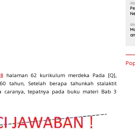
Me
Pe
Ne
Me
Ma
a
Pop
 8
halaman 62 kurikulum merdeka Pada [Q],
 60 tahun, Setelah berapa tahunkah stalaktit
a caranya, tepatnya pada buku materi Bab 3