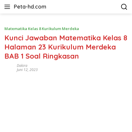
Langsung
Peta-hd.com
ke
Kumpulan
konten
Gambar
Peta
Matematika Kelas 8 Kurikulum Merdeka
HD
Kunci Jawaban Matematika Kelas 8
Halaman 23 Kurikulum Merdeka
BAB 1 Soal Ringkasan
Dakira
Juni 12, 2023