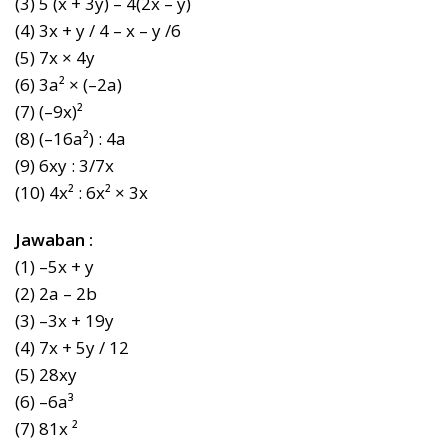
(3) 5 (x + 3y) – 4(2x – y)
(4) 3x + y / 4 – x – y /6
(5) 7x × 4y
(6) 3a² × (–2a)
(7) (–9x)²
(8) (–16a²) : 4a
(9) 6xy : 3/7x
(10) 4x² : 6x² × 3x
Jawaban :
(1) –5x + y
(2) 2a – 2b
(3) –3x + 19y
(4) 7x + 5y / 12
(5) 28xy
(6) –6a³
(7) 81x ²