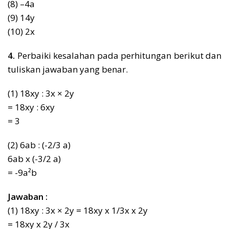
(8) –4a
(9) 14y
(10) 2x
4.
Perbaiki kesalahan pada perhitungan berikut dan
tuliskan jawaban yang benar.
(1) 18xy : 3x × 2y
= 18xy : 6xy
= 3
(2) 6ab : (-2/3 a)
6ab x (-3/2 a)
= -9a²b
Jawaban :
(1) 18xy : 3x × 2y = 18xy x 1/3x x 2y
= 18xy x 2y / 3x