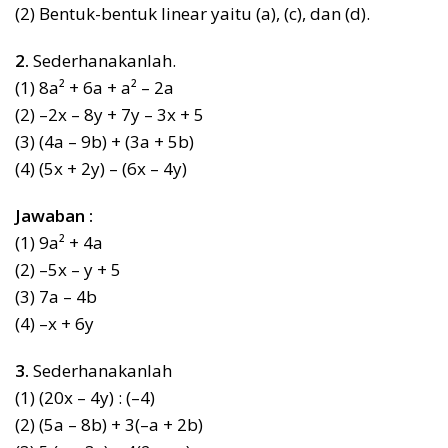
(2) Bentuk-bentuk linear yaitu (a), (c), dan (d).
2.
Sederhanakanlah.
(1) 8a² + 6a + a² – 2a
(2) –2x – 8y + 7y – 3x + 5
(3) (4a – 9b) + (3a + 5b)
(4) (5x + 2y) – (6x – 4y)
Jawaban :
(1) 9a² + 4a
(2) –5x – y + 5
(3) 7a – 4b
(4) –x + 6y
3.
Sederhanakanlah
(1) (20x – 4y) : (–4)
(2) (5a – 8b) + 3(–a + 2b)