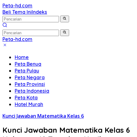
Langsung
Peta-hd.com
Kumpulan
ke
Beli Tema Ini
Indeks
Gambar
konten
Peta
HD
Peta-hd.com
Kumpulan
Gambar
Home
Peta
Peta Benua
HD
Peta Pulau
Peta Negara
Peta Provinsi
Peta Indonesia
Peta Kota
Hotel Murah
Kunci Jawaban Matematika Kelas 6
Kunci Jawaban Matematika Kelas 6