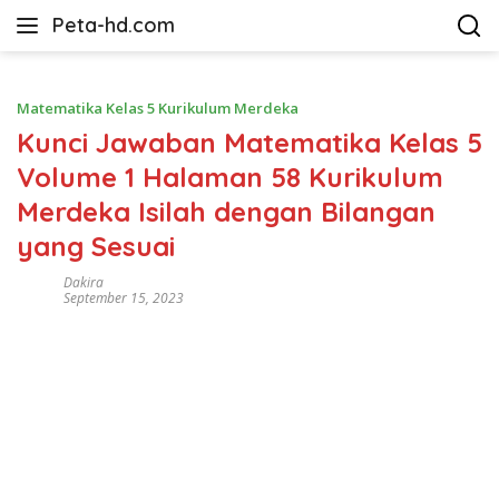
Langsung
Peta-hd.com
ke
Kumpulan
konten
Gambar
Peta
Matematika Kelas 5 Kurikulum Merdeka
HD
Kunci Jawaban Matematika Kelas 5
Volume 1 Halaman 58 Kurikulum
Merdeka Isilah dengan Bilangan
yang Sesuai
Dakira
September 15, 2023