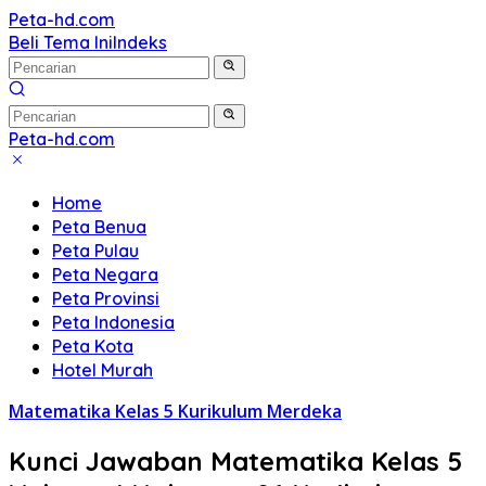
Langsung
Peta-hd.com
Kumpulan
ke
Beli Tema Ini
Indeks
Gambar
konten
Peta
HD
Peta-hd.com
Kumpulan
Gambar
Home
Peta
Peta Benua
HD
Peta Pulau
Peta Negara
Peta Provinsi
Peta Indonesia
Peta Kota
Hotel Murah
Matematika Kelas 5 Kurikulum Merdeka
Kunci Jawaban Matematika Kelas 5