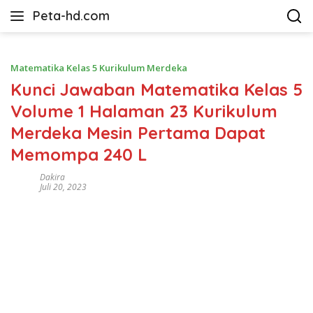
Langsung
Peta-hd.com
ke
Kumpulan
konten
Gambar
Peta
Matematika Kelas 5 Kurikulum Merdeka
HD
Kunci Jawaban Matematika Kelas 5
Volume 1 Halaman 23 Kurikulum
Merdeka Mesin Pertama Dapat
Memompa 240 L
Dakira
Juli 20, 2023