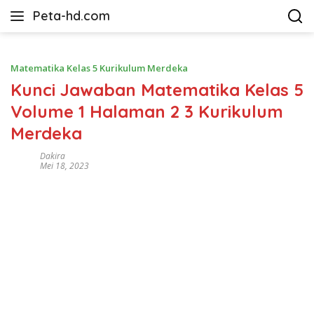
Langsung
Peta-hd.com
ke
Kumpulan
konten
Gambar
Peta
Matematika Kelas 5 Kurikulum Merdeka
HD
Kunci Jawaban Matematika Kelas 5
Volume 1 Halaman 2 3 Kurikulum
Merdeka
Dakira
Mei 18, 2023