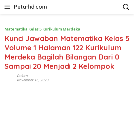
Langsung
Peta-hd.com
ke
Kumpulan
konten
Gambar
Peta
Matematika Kelas 5 Kurikulum Merdeka
HD
Kunci Jawaban Matematika Kelas 5
Volume 1 Halaman 122 Kurikulum
Merdeka Bagilah Bilangan Dari 0
Sampai 20 Menjadi 2 Kelompok
Dakira
November 16, 2023