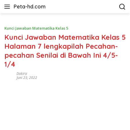
Langsung
Peta-hd.com
ke
Kumpulan
konten
Gambar
Peta
Kunci Jawaban Matematika Kelas 5
HD
Kunci Jawaban Matematika Kelas 5
Halaman 7 lengkapilah Pecahan-
pecahan Senilai di Bawah Ini 4/5-
1/4
Dakira
Juni 23, 2022