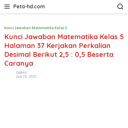
Langsung
Peta-hd.com
ke
Kumpulan
konten
Gambar
Peta
Kunci Jawaban Matematika Kelas 5
HD
Kunci Jawaban Matematika Kelas 5
Halaman 37 Kerjakan Perkalian
Desimal Berikut 2,5 : 0,5 Beserta
Caranya
Dakira
Juni 25, 2022