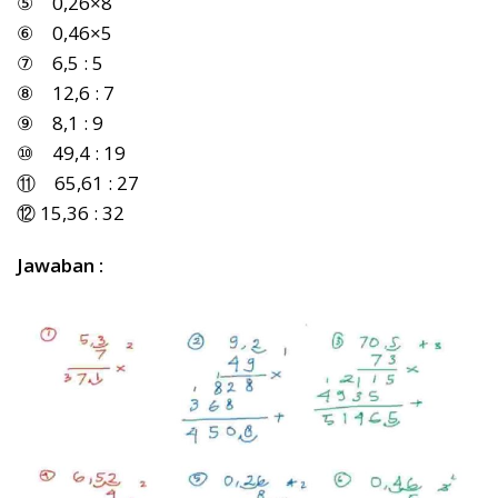
⑤ 0,26×8
⑥ 0,46×5
⑦ 6,5 : 5
⑧ 12,6 : 7
⑨ 8,1 : 9
⑩ 49,4 : 19
⑪ 65,61 : 27
⑫ 15,36 : 32
Jawaban :