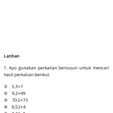
Latihan
1. Ayo gunakan perkalian bersusun untuk mencari
hasil perkalian berikut.
① 5,3×7
② 9,2×49
③ 70,5×73
④ 6,52×4