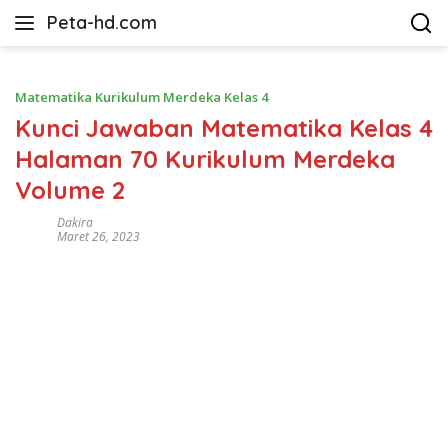
Langsung
Peta-hd.com
ke
Kumpulan
konten
Gambar
Peta
Matematika Kurikulum Merdeka Kelas 4
HD
Kunci Jawaban Matematika Kelas 4
Halaman 70 Kurikulum Merdeka
Volume 2
Dakira
Maret 26, 2023