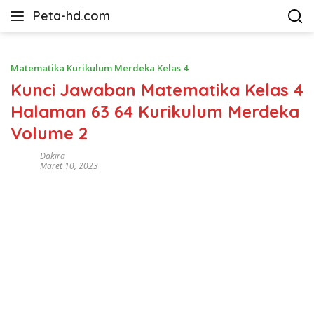
Langsung
Peta-hd.com
ke
Kumpulan
konten
Gambar
Peta
Matematika Kurikulum Merdeka Kelas 4
HD
Kunci Jawaban Matematika Kelas 4
Halaman 63 64 Kurikulum Merdeka
Volume 2
Dakira
Maret 10, 2023