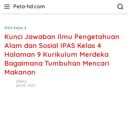
Langsung
Peta-hd.com
ke
Kumpulan
konten
Gambar
Peta
IPAS Kelas 4
HD
Kunci Jawaban Ilmu Pengetahuan
Alam dan Sosial IPAS Kelas 4
Halaman 9 Kurikulum Merdeka
Bagaimana Tumbuhan Mencari
Makanan
Dakira
Juli 20, 2023