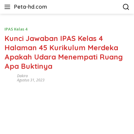
Langsung
Peta-hd.com
ke
Kumpulan
konten
Gambar
Peta
IPAS Kelas 4
HD
Kunci Jawaban IPAS Kelas 4
Halaman 45 Kurikulum Merdeka
Apakah Udara Menempati Ruang
Apa Buktinya
Dakira
Agustus 31, 2023