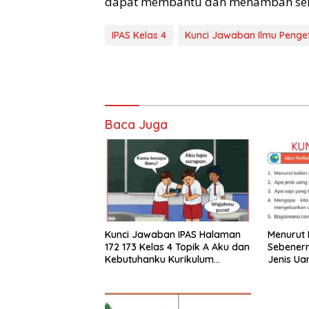
dapat membantu dan menambah sema
IPAS Kelas 4
Kunci Jawaban Ilmu Penget
Baca Juga
Kunci Jawaban IPAS Halaman
Menurut 
172 173 Kelas 4 Topik A Aku dan
Sebener
Kebutuhanku Kurikulum
Jenis Ua
Merdeka
Sekitar K