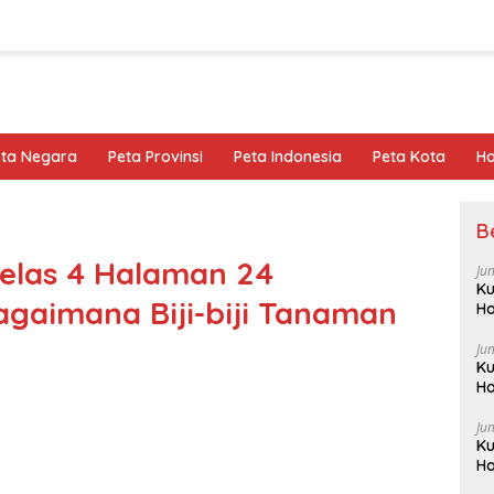
eta Negara
Peta Provinsi
Peta Indonesia
Peta Kota
Ho
B
elas 4 Halaman 24
Ju
Ku
gaimana Biji-biji Tanaman
Ha
Ju
Ku
Ha
Ju
Ku
Ha