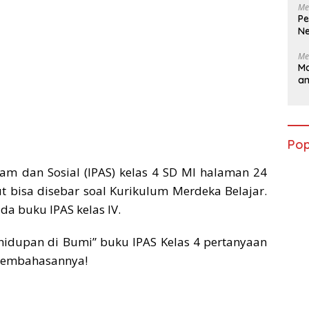
Me
Pe
Ne
Me
Ma
a
Pop
am dan Sosial (IPAS) kelas 4 SD MI halaman 24
t bisa disebar soal Kurikulum Merdeka Belajar.
da buku IPAS kelas IV.
idupan di Bumi” buku IPAS Kelas 4 pertanyaan
t pembahasannya!