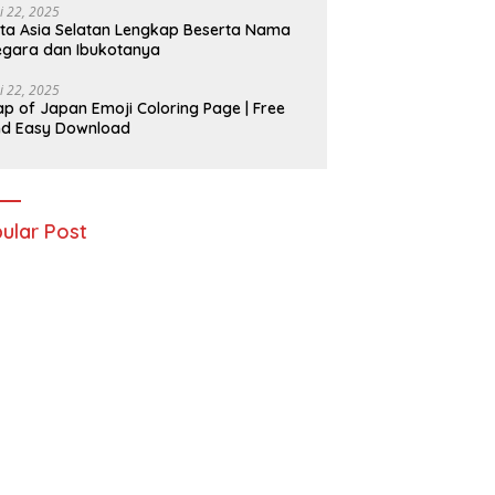
i 22, 2025
ta Asia Selatan Lengkap Beserta Nama
gara dan Ibukotanya
i 22, 2025
p of Japan Emoji Coloring Page | Free
nd Easy Download
ular Post