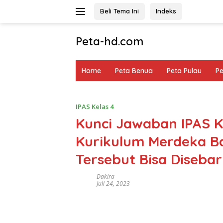
Langsung
Beli Tema Ini
Indeks
ke
konten
Peta-hd.com
Kumpulan
Gambar
Home
Peta Benua
Peta Pulau
P
Peta
HD
IPAS Kelas 4
Kunci Jawaban IPAS K
Kurikulum Merdeka Ba
Tersebut Bisa Disebar
Dakira
Juli 24, 2023