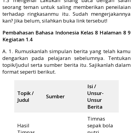
1.3 mengenai Lakukan silang baca dengan salah
seorang teman untuk saling memberikan peneilaian
terhadap ringkasanmu itu. Sudah mengerjakannya
kan? Jika belum, silahkan buka link tersebut!
Pembahasan Bahasa Indonesia Kelas 8 Halaman 8 9
Kegiatan 1.4
A. 1. Rumuskanlah simpulan berita yang telah kamu
dengarkan pada pelajaran sebelumnya. Tentukan
topik/judul serta sumber berita itu. Sajikanlah dalam
format seperti berikut.
Isi /
Topik /
Unsur-
Sumber
Kesim
Judul
Unsur
Berita
Timnas
Hasil
sepak bola
Timnas
putri