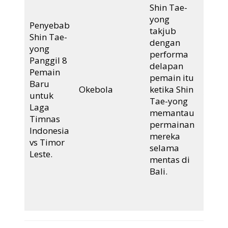
pemai
Shin Tae-
untuk
yong
Penyebab
perta
takjub
Shin Tae-
Indon
dengan
yong
Timor
performa
Panggil 8
dikar
delapan
Pemain
perfo
pemain itu
Baru
mena
Okebola
ketika Shin
untuk
yang 
Tae-yong
Laga
ditun
memantau
Timnas
oleh
permainan
Indonesia
kedel
mereka
vs Timor
pema
selama
Leste.
terse
mentas di
demi
Bali.
persi
untuk
di AFF