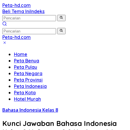
Langsung
Peta-hd.com
Kumpulan
ke
Beli Tema Ini
Indeks
Gambar
konten
Peta
HD
Peta-hd.com
Kumpulan
Gambar
Home
Peta
Peta Benua
HD
Peta Pulau
Peta Negara
Peta Provinsi
Peta Indonesia
Peta Kota
Hotel Murah
Bahasa Indonesia Kelas 8
Kunci Jawaban Bahasa Indonesia