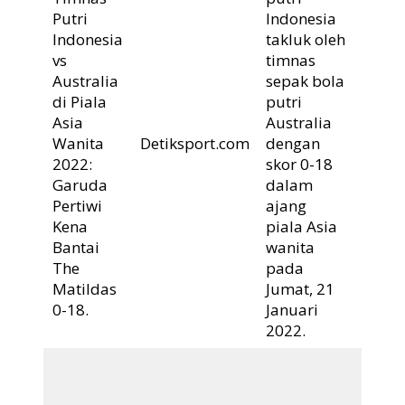
Putri
Indonesia
Indonesia
takluk oleh
Mesk
vs
timnas
kalah 
Australia
sepak bola
Timn
di Piala
putri
sepak
Asia
Australia
putri
Wanita
Detiksport.com
dengan
Indon
2022:
skor 0-18
suda
Garuda
dalam
memb
Pertiwi
ajang
penam
Kena
piala Asia
yang
Bantai
wanita
maksi
The
pada
Matildas
Jumat, 21
0-18.
Januari
2022.
Dipan
delap