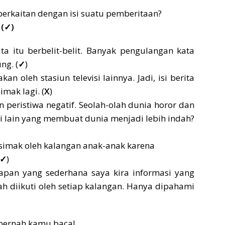
erkaitan dengan isi suatu pemberitaan?
 (✓)
ta itu berbelit-belit. Banyak pengulangan kata
ng. (
✓
)
an oleh stasiun televisi lainnya. Jadi, isi berita
mak lagi. (
X
)
n peristiwa negatif. Seolah-olah dunia horor dan
i lain yang membuat dunia menjadi lebih indah?
 disimak oleh kalangan anak-anak karena
✓
)
apan yang sederhana saya kira informasi yang
 diikuti oleh setiap kalangan. Hanya dipahami
g pernah kamu baca!