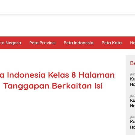
eta Negara
Peta Provinsi
Peta Indonesia
Peta Kota
Ho
B
 Indonesia Kelas 8 Halaman
Ju
Ku
h Tanggapan Berkaitan Isi
Ha
Ju
Ku
Ha
Ju
Ku
Ha