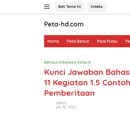
Langsung
Beli Tema Ini
Indeks
ke
konten
Peta-hd.com
Kumpulan
Gambar
Home
Peta Benua
Peta Pulau
P
Peta
HD
Bahasa Indonesia Kelas 8
Kunci Jawaban Bahasa
11 Kegiatan 1.5 Conto
Pemberitaan
Dakira
Juli 30, 2023