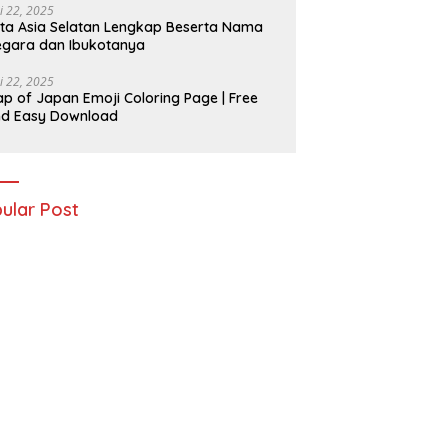
i 22, 2025
ta Asia Selatan Lengkap Beserta Nama
gara dan Ibukotanya
i 22, 2025
p of Japan Emoji Coloring Page | Free
nd Easy Download
ular Post