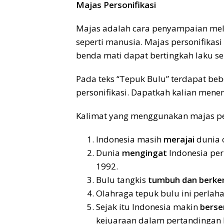
Majas Personifikasi
Majas adalah cara penyampaian mela
seperti manusia. Majas personifika
benda mati dapat bertingkah laku se
Pada teks “Tepuk Bulu” terdapat b
personifikasi. Dapatkah kalian menem
Kalimat yang menggunakan majas per
Indonesia masih
merajai
dunia 
Dunia
mengingat
Indonesia pe
1992.
Bulu tangkis
tumbuh dan berk
Olahraga tepuk bulu ini perlah
Sejak itu Indonesia makin
bers
kejuaraan dalam pertandingan b