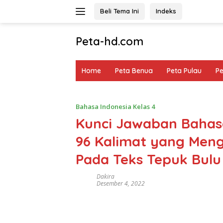
Langsung
Beli Tema Ini
Indeks
ke
konten
Peta-hd.com
Kumpulan
Gambar
Home
Peta Benua
Peta Pulau
P
Peta
HD
Bahasa Indonesia Kelas 4
Kunci Jawaban Bahasa
96 Kalimat yang Meng
Pada Teks Tepuk Bulu
Dakira
Desember 4, 2022