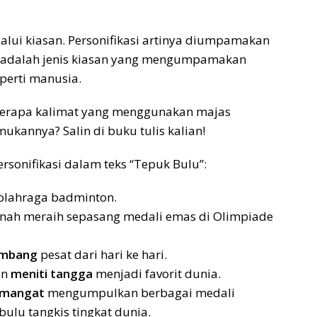
lui kiasan. Personifikasi artinya diumpamakan
si adalah jenis kiasan yang mengumpamakan
perti manusia.
eberapa kalimat yang menggunakan majas
ukannya? Salin di buku tulis kalian!
sonifikasi dalam teks “Tepuk Bulu”:
olahraga badminton.
rnah meraih sepasang medali emas di Olimpiade
embang
pesat dari hari ke hari.
an
meniti tangga
menjadi favorit dunia.
emangat
mengumpulkan berbagai medali
ulu tangkis tingkat dunia.