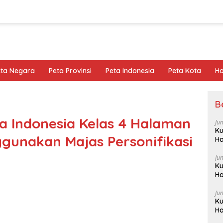
eta Negara
Peta Provinsi
Peta Indonesia
Peta Kota
Ho
B
 Indonesia Kelas 4 Halaman
Ju
Ku
gunakan Majas Personifikasi
Ha
Ju
Ku
Ha
Ju
Ku
Ha