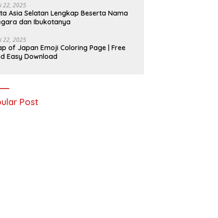
i 22, 2025
ta Asia Selatan Lengkap Beserta Nama
gara dan Ibukotanya
i 22, 2025
p of Japan Emoji Coloring Page | Free
nd Easy Download
ular Post