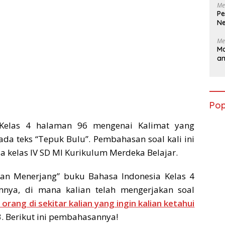
Me
Pe
Ne
Me
Ma
a
Pop
 Kelas 4 halaman 96 mengenai Kalimat yang
da teks “Tepuk Bulu”. Pembahasan soal kali ini
 kelas IV SD MI Kurikulum Merdeka Belajar.
an Menerjang” buku Bahasa Indonesia Kelas 4
nya, di mana kalian telah mengerjakan soal
ang di sekitar kalian yang ingin kalian ketahui
 Berikut ini pembahasannya!