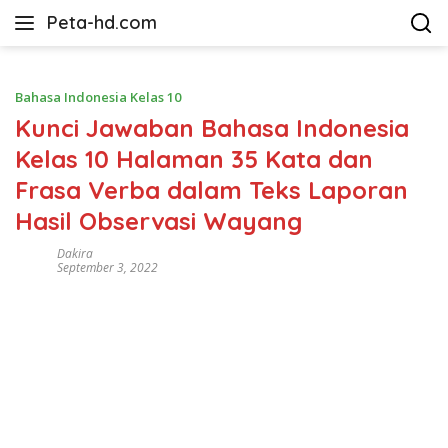
Langsung
Peta-hd.com
ke
Kumpulan
konten
Gambar
Peta
Bahasa Indonesia Kelas 10
HD
Kunci Jawaban Bahasa Indonesia
Kelas 10 Halaman 35 Kata dan
Frasa Verba dalam Teks Laporan
Hasil Observasi Wayang
Dakira
September 3, 2022