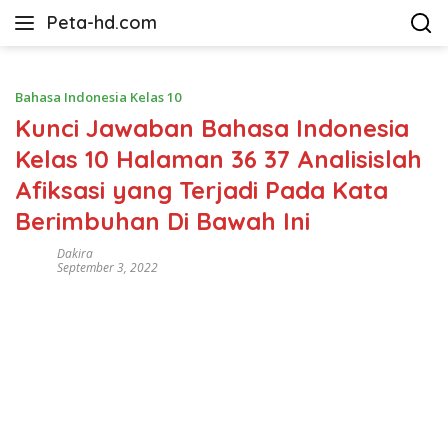
Langsung
Peta-hd.com
ke
Kumpulan
konten
Gambar
Peta
Bahasa Indonesia Kelas 10
HD
Kunci Jawaban Bahasa Indonesia
Kelas 10 Halaman 36 37 Analisislah
Afiksasi yang Terjadi Pada Kata
Berimbuhan Di Bawah Ini
Dakira
September 3, 2022