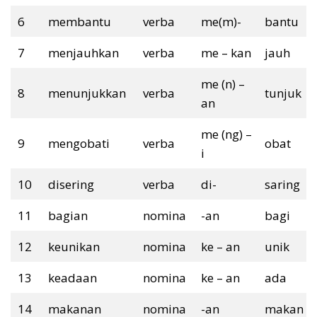
6
membantu
verba
me(m)-
bantu
7
menjauhkan
verba
me – kan
jauh
me (n) –
8
menunjukkan
verba
tunjuk
an
me (ng) –
9
mengobati
verba
obat
i
10
disering
verba
di-
saring
11
bagian
nomina
-an
bagi
12
keunikan
nomina
ke – an
unik
13
keadaan
nomina
ke – an
ada
14
makanan
nomina
-an
makan