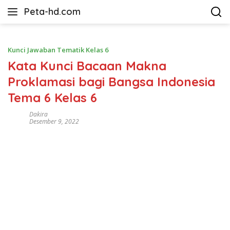
Langsung
Peta-hd.com
ke
Kumpulan
konten
Gambar
Peta
Kunci Jawaban Tematik Kelas 6
HD
Kata Kunci Bacaan Makna
Proklamasi bagi Bangsa Indonesia
Tema 6 Kelas 6
Dakira
Desember 9, 2022