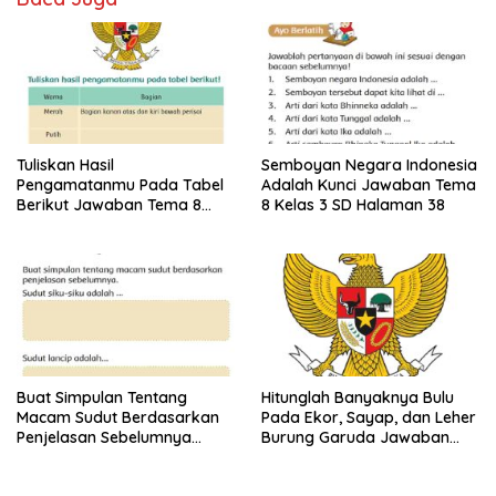
Tuliskan Hasil
Semboyan Negara Indonesia
Pengamatanmu Pada Tabel
Adalah Kunci Jawaban Tema
Berikut Jawaban Tema 8
8 Kelas 3 SD Halaman 38
Kelas 3 SD Halaman 45
Buat Simpulan Tentang
Hitunglah Banyaknya Bulu
Macam Sudut Berdasarkan
Pada Ekor, Sayap, dan Leher
Penjelasan Sebelumnya
Burung Garuda Jawaban
Sudut Siku-Siku Adalah Tema
Tema 8 Kelas 3 SD Halaman
8 Kelas 3 Halaman 35
28