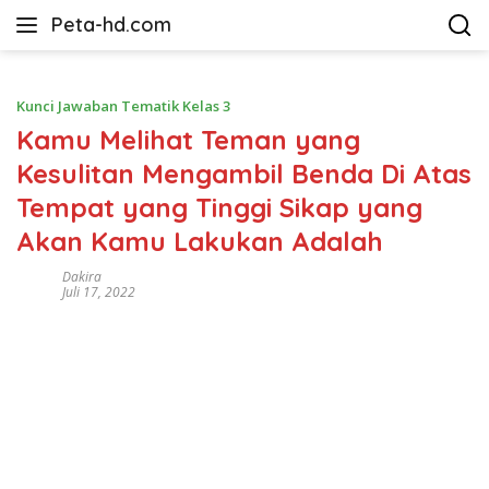
Langsung
Peta-hd.com
ke
Kumpulan
konten
Gambar
Peta
Kunci Jawaban Tematik Kelas 3
HD
Kamu Melihat Teman yang
Kesulitan Mengambil Benda Di Atas
Tempat yang Tinggi Sikap yang
Akan Kamu Lakukan Adalah
Dakira
Juli 17, 2022