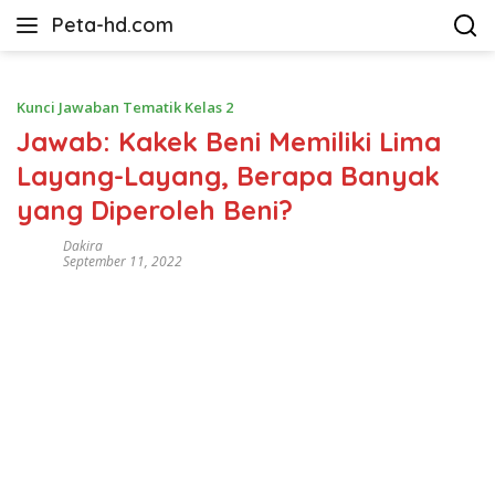
Langsung
Peta-hd.com
ke
Kumpulan
konten
Gambar
Peta
Kunci Jawaban Tematik Kelas 2
HD
Jawab: Kakek Beni Memiliki Lima
Layang-Layang, Berapa Banyak
yang Diperoleh Beni?
Dakira
September 11, 2022