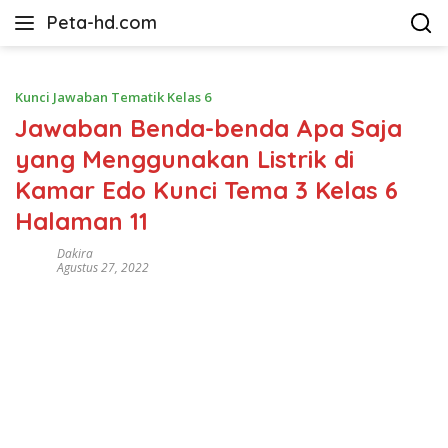
Langsung
Peta-hd.com
ke
Kumpulan
konten
Gambar
Peta
Kunci Jawaban Tematik Kelas 6
HD
Jawaban Benda-benda Apa Saja
yang Menggunakan Listrik di
Kamar Edo Kunci Tema 3 Kelas 6
Halaman 11
Dakira
Agustus 27, 2022