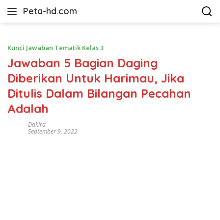
Langsung
Peta-hd.com
ke
Kumpulan
konten
Gambar
Peta
Kunci Jawaban Tematik Kelas 3
HD
Jawaban 5 Bagian Daging
Diberikan Untuk Harimau, Jika
Ditulis Dalam Bilangan Pecahan
Adalah
Dakira
September 9, 2022