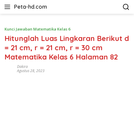
Langsung
Peta-hd.com
ke
Kumpulan
konten
Gambar
Peta
Kunci Jawaban Matematika Kelas 6
HD
Hitunglah Luas Lingkaran Berikut d
= 21 cm, r = 21 cm, r = 30 cm
Matematika Kelas 6 Halaman 82
Dakira
Agustus 28, 2023