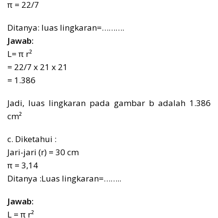
π = 22/7
Ditanya: luas lingkaran=……….
Jawab:
L= π r²
= 22/7 x 21 x 21
= 1.386
Jadi, luas lingkaran pada gambar b adalah 1.386
cm²
c. Diketahui :
Jari-jari (r) = 30 cm
π = 3,14
Ditanya :Luas lingkaran=……..
Jawab:
L = π r²