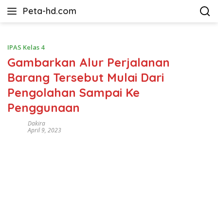
Langsung
Peta-hd.com
ke
Kumpulan
konten
Gambar
Peta
IPAS Kelas 4
HD
Gambarkan Alur Perjalanan
Barang Tersebut Mulai Dari
Pengolahan Sampai Ke
Penggunaan
Dakira
April 9, 2023