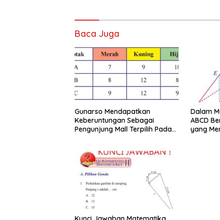
Baca Juga
Gunarso Mendapatkan
Dalam Mo
Keberuntungan Sebagai
ABCD Ber
Pengunjung Mall Terpilih Pada
yang Me
Hari Itu
Merupak
KLMN
Kunci Jawaban Matematika