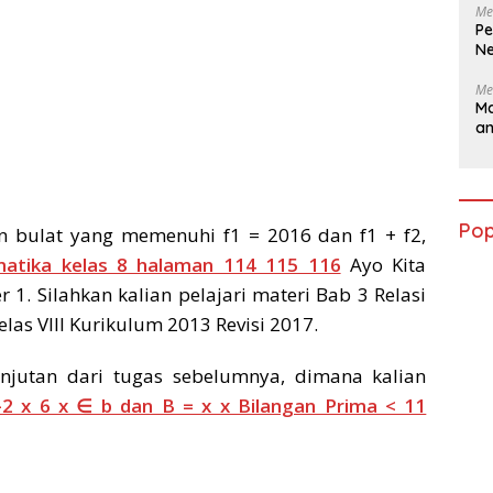
Me
Pe
Ne
Me
Ma
a
Pop
an bulat yang memenuhi f1 = 2016 dan f1 + f2,
atika kelas 8 halaman 114 115 116
Ayo Kita
r 1. Silahkan kalian pelajari materi Bab 3 Relasi
as VIII Kurikulum 2013 Revisi 2017.
njutan dari tugas sebelumnya, dimana kalian
 –2 x 6 x ∈ b dan B = x x Bilangan Prima < 11