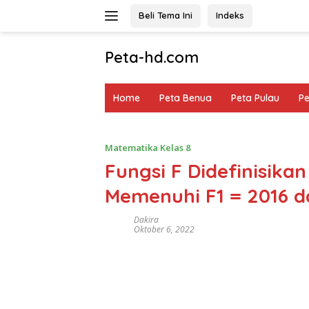
Langsung
Beli Tema Ini
Indeks
ke
konten
Peta-hd.com
Kumpulan
Gambar
Home
Peta Benua
Peta Pulau
P
Peta
HD
Matematika Kelas 8
Fungsi F Didefinisika
Memenuhi F1 = 2016 da
Dakira
Oktober 6, 2022