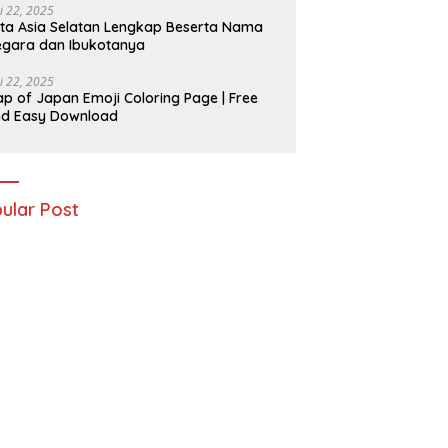
i 22, 2025
ta Asia Selatan Lengkap Beserta Nama
gara dan Ibukotanya
i 22, 2025
p of Japan Emoji Coloring Page | Free
nd Easy Download
ular Post