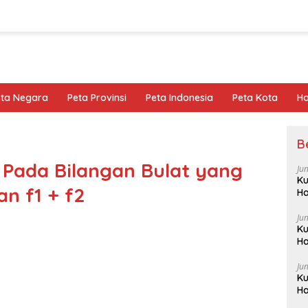
eta Negara
Peta Provinsi
Peta Indonesia
Peta Kota
Ho
B
n Pada Bilangan Bulat yang
Ju
Ku
n f1 + f2
Ha
Ju
Ku
Ha
Ju
Ku
Ha