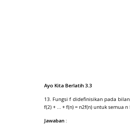
Ayo Kita Berlatih 3.3
13. Fungsi f didefinisikan pada bil
f(2) + … + f(n) = n2f(n) untuk semua n 
Jawaban
: