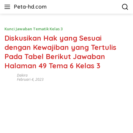
Langsung
Peta-hd.com
ke
Kumpulan
konten
Gambar
Peta
Kunci Jawaban Tematik Kelas 3
HD
Diskusikan Hak yang Sesuai
dengan Kewajiban yang Tertulis
Pada Tabel Berikut Jawaban
Halaman 49 Tema 6 Kelas 3
Dakira
Februari 4, 2023