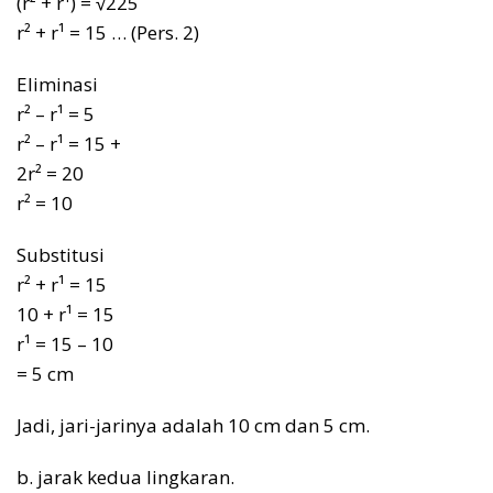
(r² + r¹) = √225
r² + r¹ = 15 … (Pers. 2)
Eliminasi
r² – r¹ = 5
r² – r¹ = 15 +
2r² = 20
r² = 10
Substitusi
r² + r¹ = 15
10 + r¹ = 15
r¹ = 15 – 10
= 5 cm
Jadi, jari-jarinya adalah 10 cm dan 5 cm.
b. jarak kedua lingkaran.