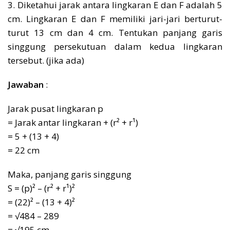
3. Diketahui jarak antara lingkaran E dan F adalah 5
cm. Lingkaran E dan F memiliki jari-jari berturut-
turut 13 cm dan 4 cm. Tentukan panjang garis
singgung persekutuan dalam kedua lingkaran
tersebut. (jika ada)
Jawaban
:
Jarak pusat lingkaran p
= Jarak antar lingkaran + (r² + r¹)
= 5 + (13 + 4)
= 22 cm
Maka, panjang garis singgung
S = (p)² – (r² + r¹)²
= (22)² – (13 + 4)²
= √484 – 289
= √195 cm