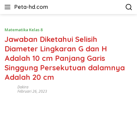
Langsung
Peta-hd.com
ke
Kumpulan
konten
Gambar
Peta
Matematika Kelas 8
HD
Jawaban Diketahui Selisih
Diameter Lingkaran G dan H
Adalah 10 cm Panjang Garis
Singgung Persekutuan dalamnya
Adalah 20 cm
Dakira
Februari 26, 2023