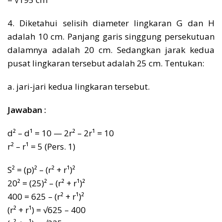
4. Diketahui selisih diameter lingkaran G dan H
adalah 10 cm. Panjang garis singgung persekutuan
dalamnya adalah 20 cm. Sedangkan jarak kedua
pusat lingkaran tersebut adalah 25 cm. Tentukan:
a. jari-jari kedua lingkaran tersebut.
Jawaban :
d² – d¹ = 10 — 2r² – 2r¹ = 10
r² – r¹ = 5 (Pers. 1)
S² = (p)² – (r² + r¹)²
20² = (25)² – (r² + r¹)²
400 = 625 – (r² + r¹)²
(r² + r¹) = √625 – 400