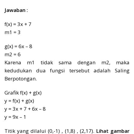
Jawaban :
f(x) = 3x + 7
m1 = 3
g(x) = 6x – 8
m2 = 6
Karena m1 tidak sama dengan m2, maka
kedudukan dua fungsi tersebut adalah Saling
Berpotongan.
Grafik f(x) + g(x)
y = f(x) + g(x)
y = 3x + 7 + 6x – 8
y = 9x – 1
Titik yang dilalui (0,-1) , (1,8) , (2,17).
Lihat gambar