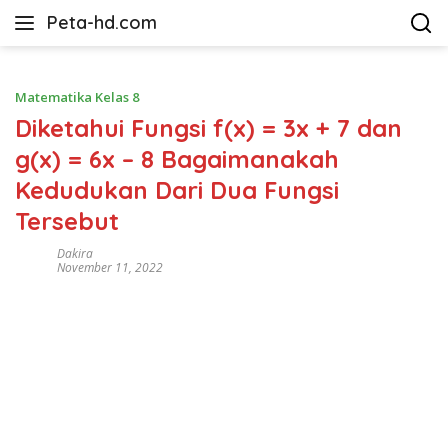
Langsung
Peta-hd.com
ke
Kumpulan
konten
Gambar
Peta
Matematika Kelas 8
HD
Diketahui Fungsi f(x) = 3x + 7 dan
g(x) = 6x – 8 Bagaimanakah
Kedudukan Dari Dua Fungsi
Tersebut
Dakira
November 11, 2022