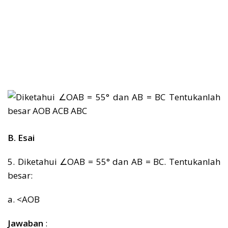
B. Esai
5. Diketahui ∠OAB = 55° dan AB = BC. Tentukanlah
besar:
a. <AOB
Jawaban
: