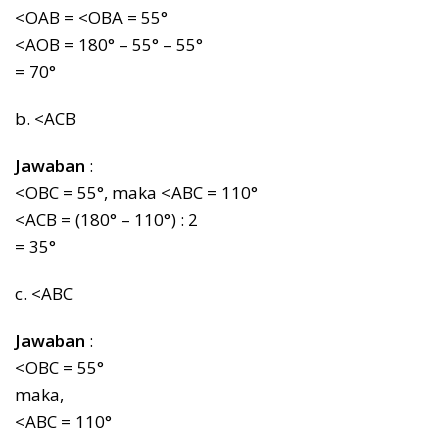
<OAB = <OBA = 55°
<AOB = 180° – 55° – 55°
= 70°
b. <ACB
Jawaban
:
<OBC = 55°, maka <ABC = 110°
<ACB = (180° – 110°) : 2
= 35°
c. <ABC
Jawaban
:
<OBC = 55°
maka,
<ABC = 110°