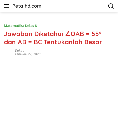
Langsung
Peta-hd.com
ke
Kumpulan
konten
Gambar
Peta
Matematika Kelas 8
HD
Jawaban Diketahui ∠OAB = 55°
dan AB = BC Tentukanlah Besar
Dakira
Februari 27, 2023