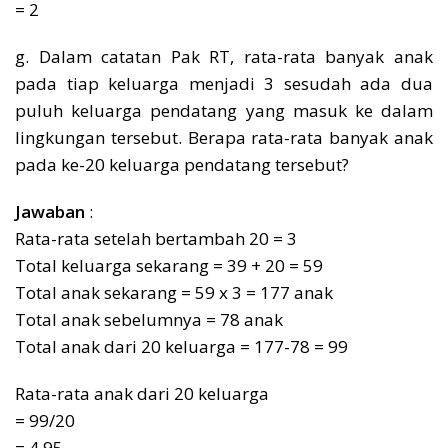
= 2
g. Dalam catatan Pak RT, rata-rata banyak anak
pada tiap keluarga menjadi 3 sesudah ada dua
puluh keluarga pendatang yang masuk ke dalam
lingkungan tersebut. Berapa rata-rata banyak anak
pada ke-20 keluarga pendatang tersebut?
Jawaban
:
Rata-rata setelah bertambah 20 = 3
Total keluarga sekarang = 39 + 20 = 59
Total anak sekarang = 59 x 3 = 177 anak
Total anak sebelumnya = 78 anak
Total anak dari 20 keluarga = 177-78 = 99
Rata-rata anak dari 20 keluarga
= 99/20
= 4,95