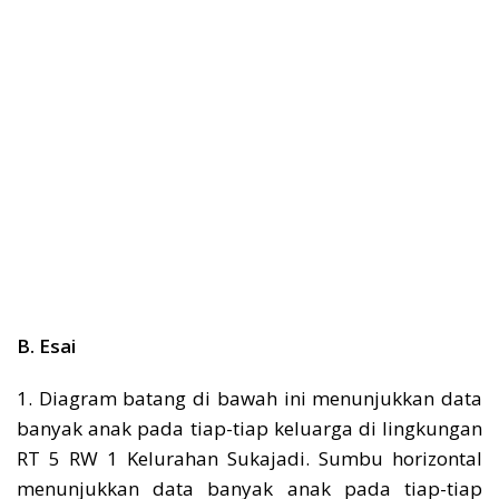
B. Esai
1. Diagram batang di bawah ini menunjukkan data
banyak anak pada tiap-tiap keluarga di lingkungan
RT 5 RW 1 Kelurahan Sukajadi. Sumbu horizontal
menunjukkan data banyak anak pada tiap-tiap