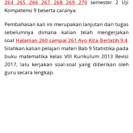
264 265 266 267 268 269 270
semester 2 Uji
Kompetensi 9 beserta caranya.
Pembahasan kali ini merupakan lanjutan dari tugas
sebelumnya dimana kalian telah mengerjakan
soal
Halaman 260 sampai 261 Ayo Kita Berlatih 9.4
.
Silahkan kalian pelajari materi Bab 9 Statistika pada
buku matematika kelas VIII Kurikulum 2013 Revisi
2017, lalu kerjakan soal-soal yang diberikan oleh
guru secara lengkap.