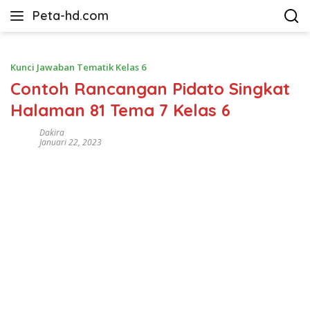
Langsung
Peta-hd.com
ke
Kumpulan
konten
Gambar
Peta
Kunci Jawaban Tematik Kelas 6
HD
Contoh Rancangan Pidato Singkat
Halaman 81 Tema 7 Kelas 6
Dakira
Januari 22, 2023