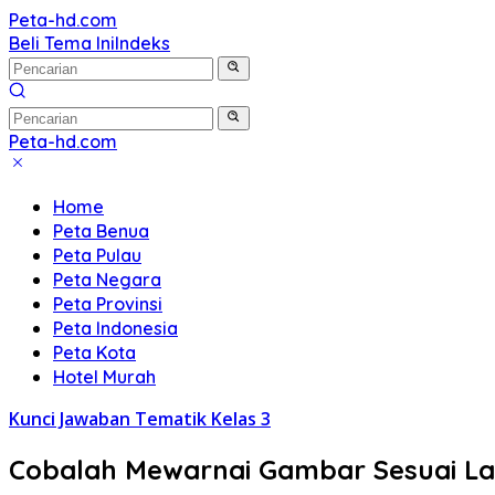
Langsung
Peta-hd.com
Kumpulan
ke
Beli Tema Ini
Indeks
Gambar
konten
Peta
HD
Peta-hd.com
Kumpulan
Gambar
Home
Peta
Peta Benua
HD
Peta Pulau
Peta Negara
Peta Provinsi
Peta Indonesia
Peta Kota
Hotel Murah
Kunci Jawaban Tematik Kelas 3
Cobalah Mewarnai Gambar Sesuai La