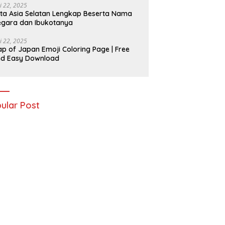
i 22, 2025
ta Asia Selatan Lengkap Beserta Nama
gara dan Ibukotanya
i 22, 2025
p of Japan Emoji Coloring Page | Free
nd Easy Download
ular Post