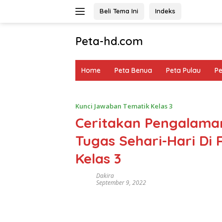
Langsung
Beli Tema Ini
Indeks
ke
konten
Peta-hd.com
Kumpulan
Gambar
Home
Peta Benua
Peta Pulau
P
Peta
HD
Kunci Jawaban Tematik Kelas 3
Ceritakan Pengalam
Tugas Sehari-Hari Di
Kelas 3
Dakira
September 9, 2022