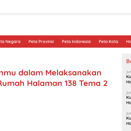
eta Negara
Peta Provinsi
Peta Indonesia
Peta Kota
Ho
B
anmu dalam Melaksanakan
Ju
Ku
 Rumah Halaman 138 Tema 2
Ha
Ju
Ku
Ha
Ju
Ku
Ha