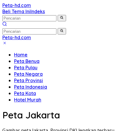
Langsung
Peta-hd.com
Kumpulan
ke
Beli Tema Ini
Indeks
Gambar
konten
Peta
HD
Peta-hd.com
Kumpulan
Gambar
Home
Peta
Peta Benua
HD
Peta Pulau
Peta Negara
Peta Provinsi
Peta Indonesia
Peta Kota
Hotel Murah
Peta Jakarta
Gambar peta Jakarta, Provinsi DKI lengkap terbaru