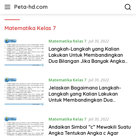
Langsung
Peta-hd.com
ke
Kumpulan
konten
Gambar
Peta
Matematika Kelas 7
HD
Matematika Kelas 7
Juli 30, 2022
Langkah-Langkah yang Kalian
Lakukan Untuk Membandingkan
Dua Bilangan Jika Banyak Angka
Penyusunnya Sama
Matematika Kelas 7
Juli 30, 2022
Jelaskan Bagaimana Langkah-
Langkah yang Kalian Lakukan
Untuk Membandingkan Dua
Bilangan
Matematika Kelas 7
Juli 30, 2022
Andaikan Simbol “c” Mewakili Suatu
Angka Tentukan Angka c Agar