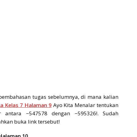
n pembahasan tugas sebelumnya, di mana kalian
a Kelas 7 Halaman 9
Ayo Kita Menalar tentukan
r antara −547578 dengan −595326!. Sudah
hkan buka link tersebut!
 Halaman 10