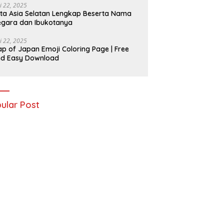
i 22, 2025
ta Asia Selatan Lengkap Beserta Nama
gara dan Ibukotanya
i 22, 2025
p of Japan Emoji Coloring Page | Free
nd Easy Download
ular Post