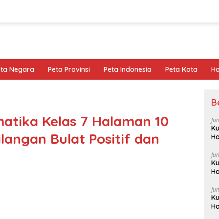
eta Negara
Peta Provinsi
Peta Indonesia
Peta Kota
Ho
B
atika Kelas 7 Halaman 10
Ju
Ku
Bilangan Bulat Positif dan
Ha
Ju
Ku
Ha
Ju
Ku
Ha