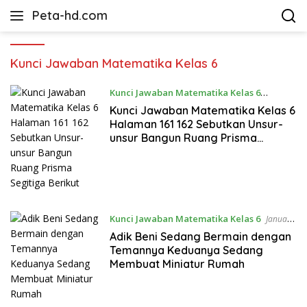
Langsung
Peta-hd.com
ke
Kumpulan
konten
Gambar
Peta
Kunci Jawaban Matematika Kelas 6
HD
Kunci Jawaban Matematika Kelas 6
Februari 5, 2023
Kunci Jawaban Matematika Kelas 6
Halaman 161 162 Sebutkan Unsur-
unsur Bangun Ruang Prisma
Segitiga Berikut
Kunci Jawaban Matematika Kelas 6
Januari
28, 2023
Adik Beni Sedang Bermain dengan
Temannya Keduanya Sedang
Membuat Miniatur Rumah