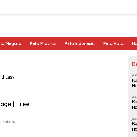
eta Negara
Peta Provinsi
Peta Indonesia
Peta Kota
Ho
B
Ju
Ku
Ha
Ju
Ku
age | Free
Ha
Ju
ducational
Ku
Ha