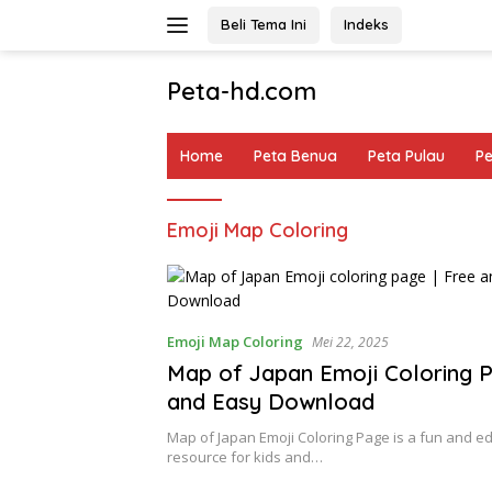
Langsung
Beli Tema Ini
Indeks
ke
konten
Peta-hd.com
Kumpulan
Gambar
Home
Peta Benua
Peta Pulau
P
Peta
HD
Emoji Map Coloring
Emoji Map Coloring
Mei 22, 2025
Map of Japan Emoji Coloring P
and Easy Download
Map of Japan Emoji Coloring Page is a fun and e
resource for kids and…