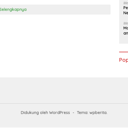
Me
Pe
Selengkapnya
Ne
Me
Ma
a
Pop
Didukung oleh WordPress
-
Tema: wpberita.