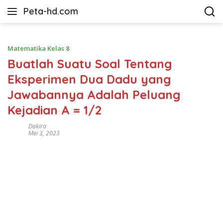
Langsung
Peta-hd.com
ke
Kumpulan
konten
Gambar
Peta
Matematika Kelas 8
HD
Buatlah Suatu Soal Tentang
Eksperimen Dua Dadu yang
Jawabannya Adalah Peluang
Kejadian A = 1/2
Dakira
Mei 3, 2023