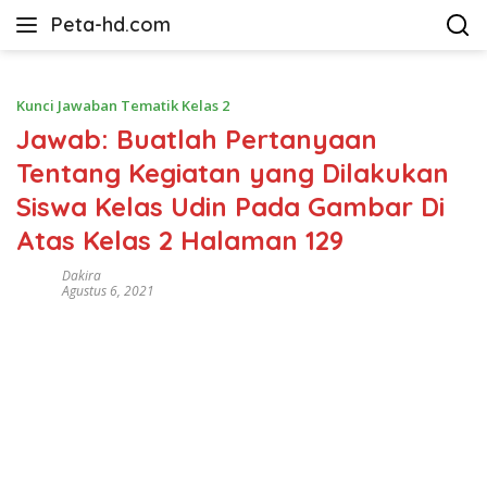
Langsung
Peta-hd.com
ke
Kumpulan
konten
Gambar
Peta
Kunci Jawaban Tematik Kelas 2
HD
Jawab: Buatlah Pertanyaan
Tentang Kegiatan yang Dilakukan
Siswa Kelas Udin Pada Gambar Di
Atas Kelas 2 Halaman 129
Dakira
Agustus 6, 2021