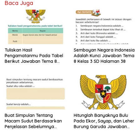
Baca Juga
Tuliskan Hasil
Semboyan Negara Indonesia
Pengamatanmu Pada Tabel
Adalah Kunci Jawaban Tema
Berikut Jawaban Tema 8
8 Kelas 3 SD Halaman 38
Kelas 3 SD Halaman 45
Buat Simpulan Tentang
Hitunglah Banyaknya Bulu
Macam Sudut Berdasarkan
Pada Ekor, Sayap, dan Leher
Penjelasan Sebelumnya
Burung Garuda Jawaban
Sudut Siku-Siku Adalah Tema
Tema 8 Kelas 3 SD Halaman
8 Kelas 3 Halaman 35
28