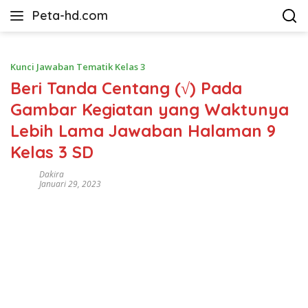
Langsung
Peta-hd.com
ke
Kumpulan
konten
Gambar
Peta
Kunci Jawaban Tematik Kelas 3
HD
Beri Tanda Centang (√) Pada
Gambar Kegiatan yang Waktunya
Lebih Lama Jawaban Halaman 9
Kelas 3 SD
Dakira
Januari 29, 2023