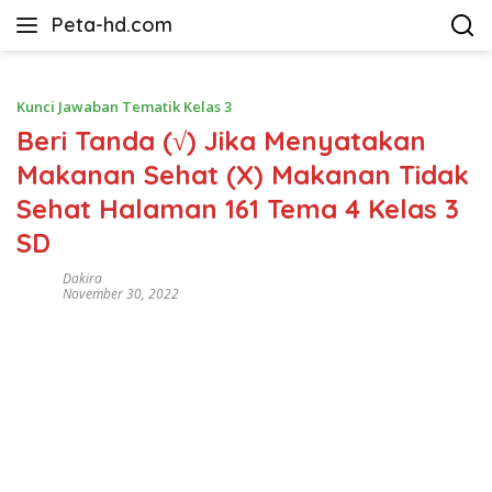
Langsung
Peta-hd.com
ke
Kumpulan
konten
Gambar
Peta
Kunci Jawaban Tematik Kelas 3
HD
Beri Tanda (√) Jika Menyatakan
Makanan Sehat (X) Makanan Tidak
Sehat Halaman 161 Tema 4 Kelas 3
SD
Dakira
November 30, 2022