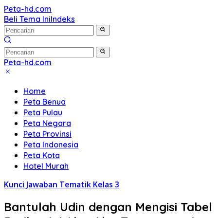
Langsung
Peta-hd.com
Kumpulan
ke
Beli Tema Ini
Indeks
Gambar
konten
Peta
HD
Peta-hd.com
Kumpulan
Gambar
Home
Peta
Peta Benua
HD
Peta Pulau
Peta Negara
Peta Provinsi
Peta Indonesia
Peta Kota
Hotel Murah
Kunci Jawaban Tematik Kelas 3
Bantulah Udin dengan Mengisi Tabel