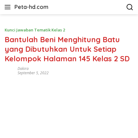
Langsung
Peta-hd.com
ke
Kumpulan
konten
Gambar
Peta
Kunci Jawaban Tematik Kelas 2
HD
Bantulah Beni Menghitung Batu
yang Dibutuhkan Untuk Setiap
Kelompok Halaman 145 Kelas 2 SD
Dakira
September 5, 2022