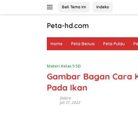
Langsung
Beli Tema Ini
Indeks
ke
konten
Peta-hd.com
Kumpulan
Gambar
Home
Peta Benua
Peta Pulau
P
Peta
HD
Materi Kelas 5 SD
Gambar Bagan Cara K
Pada Ikan
Dakira
Juli 31, 2022