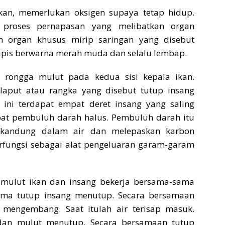
an, memerlukan oksigen supaya tetap hidup.
i proses pernapasan yang melibatkan organ
n organ khusus mirip saringan yang disebut
tipis berwarna merah muda dan selalu lembap.
g rongga mulut pada kedua sisi kepala ikan.
elaput atau rangka yang disebut tutup insang
g ini terdapat empat deret insang yang saling
pat pembuluh darah halus. Pembuluh darah itu
rkandung dalam air dan melepaskan karbon
erfungsi sebagai alat pengeluaran garam-garam
mulut ikan dan insang bekerja bersama-sama
tama tutup insang menutup. Secara bersamaan
mengembang. Saat itulah air terisap masuk.
dan mulut menutup. Secara bersamaan tutup