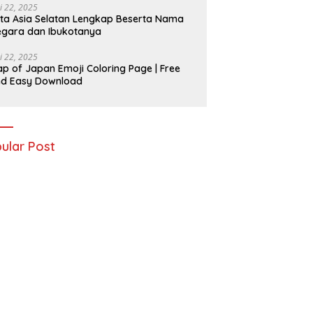
i 22, 2025
ta Asia Selatan Lengkap Beserta Nama
gara dan Ibukotanya
i 22, 2025
p of Japan Emoji Coloring Page | Free
nd Easy Download
ular Post