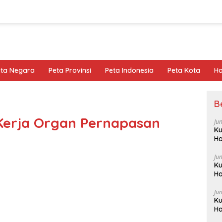
eta Negara
Peta Provinsi
Peta Indonesia
Peta Kota
Ho
B
erja Organ Pernapasan
Ju
Ku
Ha
Ju
Ku
Ha
Ju
Ku
Ha