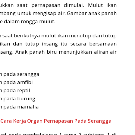
ukkan saat pernapasan dimulai. Mulut ikan
bang untuk mengisap air. Gambar anak panah
ke dalam rongga mulut.
saat berikutnya mulut ikan menutup dan tutup
kan dan tutup insang itu secara bersamaan
sang. Anak panah biru menunjukkan aliran air
an pada serangga
n pada amfibi
n pada reptil
an pada burung
an pada mamalia
Cara Kerja Organ Pernapasan Pada Serangga
 sd pada pembelajaran 1 tema 2 subtema 1 di