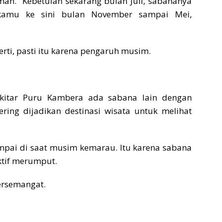
man. “Kebetulan sekarang bulan Juli, sabananya
 kamu ke sini bulan November sampai Mei,
i, pasti itu karena pengaruh musim.
ekitar Puru Kambera ada sabana lain dengan
ring dijadikan destinasi wisata untuk melihat
pai di saat musim kemarau. Itu karena sabana
ktif merumput.
bersemangat.