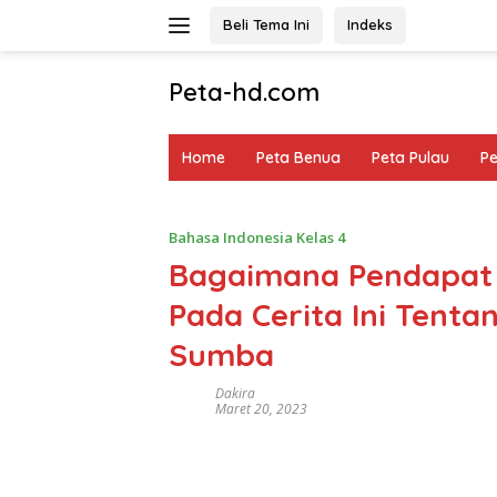
Langsung
Beli Tema Ini
Indeks
ke
konten
Peta-hd.com
Kumpulan
Gambar
Home
Peta Benua
Peta Pulau
P
Peta
HD
Bahasa Indonesia Kelas 4
Bagaimana Pendapat K
Pada Cerita Ini Tenta
Sumba
Dakira
Maret 20, 2023