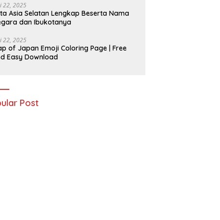
i 22, 2025
ta Asia Selatan Lengkap Beserta Nama
gara dan Ibukotanya
i 22, 2025
p of Japan Emoji Coloring Page | Free
nd Easy Download
ular Post