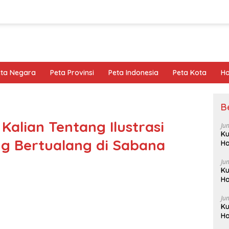
eta Negara
Peta Provinsi
Peta Indonesia
Peta Kota
Ho
B
alian Tentang Ilustrasi
Ju
Ku
ng Bertualang di Sabana
Ha
Ju
Ku
Ha
Ju
Ku
Ha